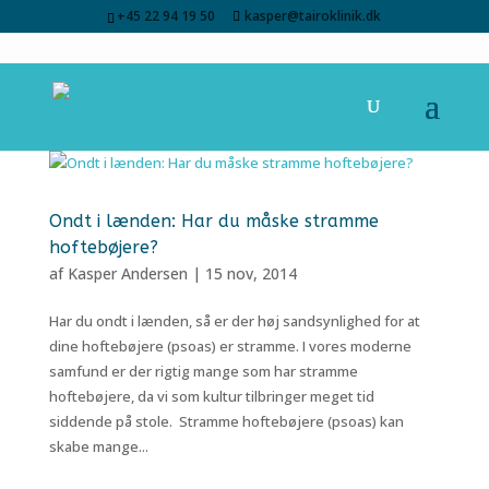
+45 22 94 19 50
kasper@tairoklinik.dk
Ondt i lænden: Har du måske stramme
hoftebøjere?
af
Kasper Andersen
|
15 nov, 2014
Har du ondt i lænden, så er der høj sandsynlighed for at
dine hoftebøjere (psoas) er stramme. I vores moderne
samfund er der rigtig mange som har stramme
hoftebøjere, da vi som kultur tilbringer meget tid
siddende på stole. Stramme hoftebøjere (psoas) kan
skabe mange...