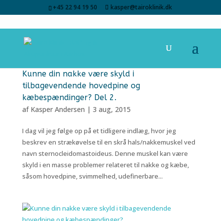
+45 22 94 19 50
kasper@tairoklinik.dk
Kunne din nakke være skyld i
tilbagevendende hovedpine og
kæbespændinger? Del 2.
af
Kasper Andersen
|
3 aug, 2015
I dag vil jeg følge op på et tidligere indlæg, hvor jeg
beskrev en strækøvelse til en skrå hals/nakkemuskel ved
navn sternocleidomastoideus. Denne muskel kan være
skyld i en masse problemer relateret til nakke og kæbe,
såsom hovedpine, svimmelhed, udefinerbare...