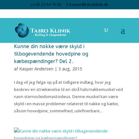
+45 22 94 19 50
kasper@tairoklinik.dk
Kunne din nakke være skyld i
tilbagevendende hovedpine og
kæbespændinger? Del 2.
af
Kasper Andersen
|
3 aug, 2015
I dag vil jeg følge op på et tidligere indlæg, hvor jeg
beskrev en strækøvelse til en skrå hals/nakkemuskel ved
navn sternocleidomastoideus. Denne muskel kan være
skyld i en masse problemer relateret til nakke og kæbe,
såsom hovedpine, svimmelhed, udefinerbare...