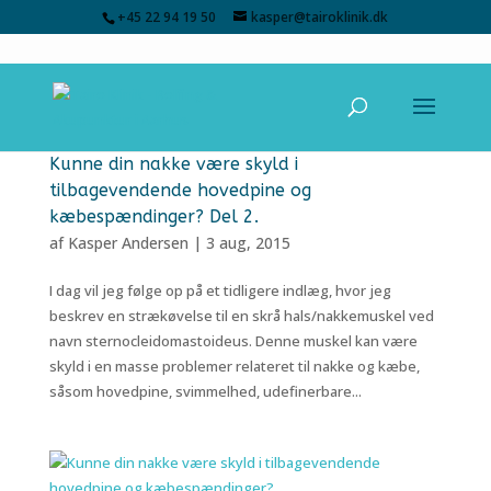
+45 22 94 19 50
kasper@tairoklinik.dk
Kunne din nakke være skyld i
tilbagevendende hovedpine og
kæbespændinger? Del 2.
af
Kasper Andersen
|
3 aug, 2015
I dag vil jeg følge op på et tidligere indlæg, hvor jeg
beskrev en strækøvelse til en skrå hals/nakkemuskel ved
navn sternocleidomastoideus. Denne muskel kan være
skyld i en masse problemer relateret til nakke og kæbe,
såsom hovedpine, svimmelhed, udefinerbare...