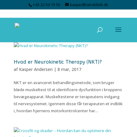
+45 22 94 19 50
kasper@tairoklinik.dk
Hvad er Neurokinetic Therapy (NKT)?
af
Kasper Andersen
|
8 mar, 2017
NKT er en avanceret behandlingsmetode, som bruger
bløde muskeltest til at identificere dysfunktion i kroppens
bevægeapparat. Muskeltestene er terapeutens indgang
til nervesystemet. Igennem disse får terapeuten et indblik
i, hvordan hjernens motorkontrolcenter har...