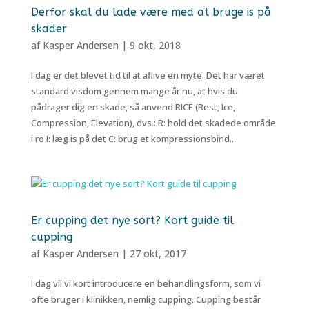
Derfor skal du lade være med at bruge is på
skader
af
Kasper Andersen
|
9 okt, 2018
I dag er det blevet tid til at aflive en myte. Det har været
standard visdom gennem mange år nu, at hvis du
pådrager dig en skade, så anvend RICE (Rest, Ice,
Compression, Elevation), dvs.: R: hold det skadede område
i ro I: læg is på det C: brug et kompressionsbind...
Er cupping det nye sort? Kort guide til
cupping
af
Kasper Andersen
|
27 okt, 2017
I dag vil vi kort introducere en behandlingsform, som vi
ofte bruger i klinikken, nemlig cupping. Cupping består