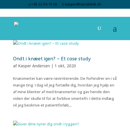
+45 22 94 19 50
kasper@tairoklinik.dk
Ondt i knæet igen? – Et case study
af
Kasper Andersen
|
1 okt, 2020
Knæsmerter kan være røvirriterende. De forhindrer en i så
mange ting. I dag vil jeg fortælle dig, hvordan jeg hjalp en
af mine klienter af med knæsmerter og gav hende den
viden der skulle til for at forblive smertefri. I dette indlæg
vil jeg beskrive et patientforløb,...