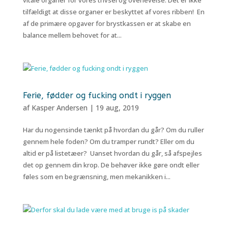
vitale organer for vores trivsel og overlevelse. Det er ikke
tilfældigt at disse organer er beskyttet af vores ribben! En
af de primære opgaver for brystkassen er at skabe en
balance mellem behovet for at...
Ferie, fødder og fucking ondt i ryggen
af
Kasper Andersen
|
19 aug, 2019
Har du nogensinde tænkt på hvordan du går? Om du ruller
gennem hele foden? Om du tramper rundt? Eller om du
altid er på listetæer? Uanset hvordan du går, så afspejles
det op gennem din krop. De behøver ikke gøre ondt eller
føles som en begrænsning, men mekanikken i...