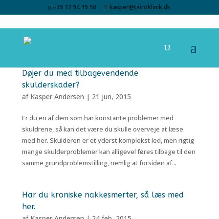
+45 22 94 19 50
kasper@tairoklinik.dk
Døjer du med tilbagevendende
skulderskader?
af
Kasper Andersen
|
21 jun, 2015
Er du en af dem som har konstante problemer med
skuldrene, så kan det være du skulle overveje at læse
med her. Skulderen er et yderst komplekst led, men rigtig
mange skulderproblemer kan alligevel føres tilbage til den
samme grundproblemstilling, nemlig at forsiden af...
Har du kroniske nakkesmerter, så læs med
her.
af
Kasper Andersen
|
24 feb, 2015