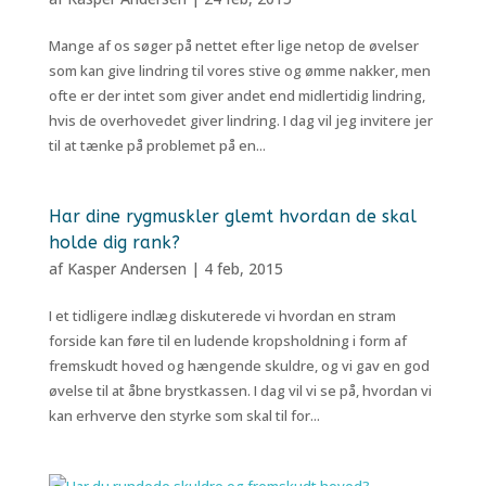
Mange af os søger på nettet efter lige netop de øvelser
som kan give lindring til vores stive og ømme nakker, men
ofte er der intet som giver andet end midlertidig lindring,
hvis de overhovedet giver lindring. I dag vil jeg invitere jer
til at tænke på problemet på en...
Har dine rygmuskler glemt hvordan de skal
holde dig rank?
af
Kasper Andersen
|
4 feb, 2015
I et tidligere indlæg diskuterede vi hvordan en stram
forside kan føre til en ludende kropsholdning i form af
fremskudt hoved og hængende skuldre, og vi gav en god
øvelse til at åbne brystkassen. I dag vil vi se på, hvordan vi
kan erhverve den styrke som skal til for...