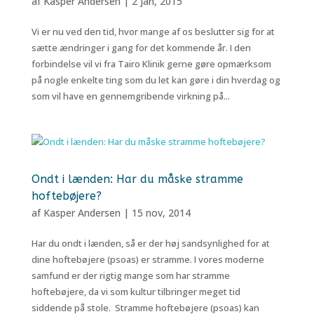
af
Kasper Andersen
|
2 jan, 2015
Vi er nu ved den tid, hvor mange af os beslutter sig for at
sætte ændringer i gang for det kommende år. I den
forbindelse vil vi fra Tairo Klinik gerne gøre opmærksom
på nogle enkelte ting som du let kan gøre i din hverdag og
som vil have en gennemgribende virkning på...
Ondt i lænden: Har du måske stramme
hoftebøjere?
af
Kasper Andersen
|
15 nov, 2014
Har du ondt i lænden, så er der høj sandsynlighed for at
dine hoftebøjere (psoas) er stramme. I vores moderne
samfund er der rigtig mange som har stramme
hoftebøjere, da vi som kultur tilbringer meget tid
siddende på stole. Stramme hoftebøjere (psoas) kan